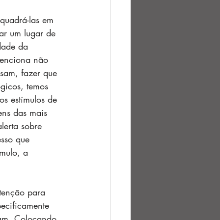
quadrá-las em 
ar um lugar de 
dade da 
tenciona não 
isam, fazer que 
gicos, temos 
os estímulos de 
ens das mais 
lerta sobre 
esso que 
mulo, a 
tenção para 
ecificamente 
ram. Colocando 