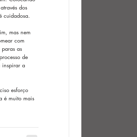
através dos 
té cuidadosa. 
mim, mas nem 
Nomear com 
 paras as 
processo de 
 inspirar a 
ciso esforço 
a é muito mais 