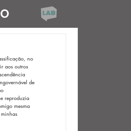
CO
ssificação, no 
r aos outros 
ascendência 
ingovernável de 
ão 
e reproduzia 
 comigo mesma 
o minhas 