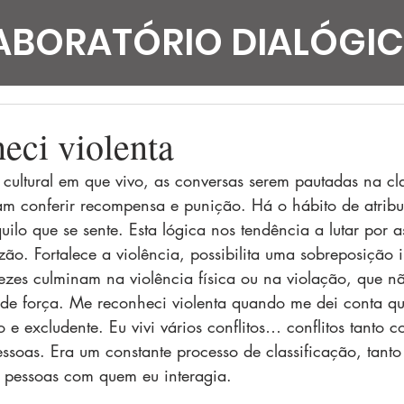
ABORATÓRIO DIALÓGI
eci violenta
cultural em que vivo, as conversas serem pautadas na cla
m conferir recompensa e punição. Há o hábito de atribui
uilo que se sente. Esta lógica nos tendência a lutar por 
azão. Fortalece a violência, possibilita uma sobreposição 
ezes culminam na violência física ou na violação, que n
de força. Me reconheci violenta quando me dei conta qu
o e excludente. 
Eu vivi vários conflitos… conflitos tanto
ssoas. Era um constante processo de classificação, tant
s pessoas com quem eu interagia.