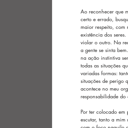
Ao reconhecer que mi
certo e errado, busq
maior respeito, com 
existência dos seres
violar o outro. Na r
a gente se sinta bem
na ação instintiva s
todas as situações q
variadas formas: tan
situações de perigo 
acontece no meu orga
responsabilidade do 
Por ter colocado em 
escutar, tanto a mim
com o foco naquilo q