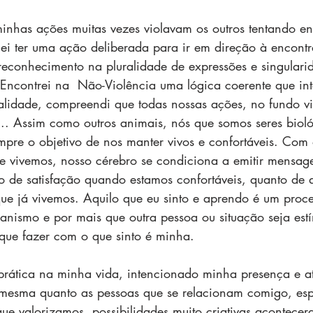
nhas ações muitas vezes violavam os outros tentando en
uei ter uma ação deliberada para ir em direção à encontr
reconhecimento na pluralidade de expressões e singulari
. Encontrei na  Não-Violência uma lógica coerente que in
ealidade, compreendi que todas nossas ações, no fundo v
... Assim como outros animais, nós que somos seres bioló
empre o objetivo de nos manter vivos e confortáveis. Com 
ue vivemos, nosso cérebro se condiciona a emitir mensag
to de satisfação quando estamos confortáveis, quanto de a
que já vivemos. 
Aquilo que eu sinto e aprendo é um proc
nismo e por mais que outra pessoa ou situação seja estí
que fazer com o que sinto é minha. 
prática na minha vida, intencionado minha presença e a
 mesma quanto as pessoas que se relacionam comigo, esp
ue valorizamos, possibilidades muito criativas acontece